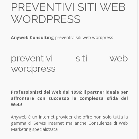
PREVENTIVI SITI WEB
Traffic building
Backup multi-canale
SERVIZI
Conversion Analysis
WORDPRESS
OFFERTE
Comunicazione Aziendale
Comunicazione aziendale
Realizzazione siti Web
DOWNLOAD
Internet Marketing Strategy
Comunicazione & Grafica
Anyweb Consulting
preventivi siti web wordpress
Integration Offline Marketing
Cross Media Marketing
Content optimization
Online Marketing
SEO Search Engine Optimization
Offline Marketing
preventivi siti web
Monitoraggio e report
Coordinato aziendale
Soluzioni ALL-IN-ONE
wordpress
Professionisti del Web dal 1996: il partner ideale per
affrontare con successo la complessa sfida del
Web!
Anyweb è un Internet provider che offre non solo tutta la
gamma di Servizi Internet ma anche Consulenza di Web
Marketing specializzata.