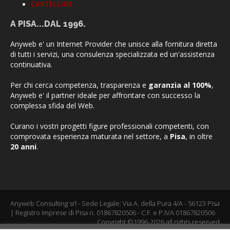
CARTELLINE
A PISA...DAL 1996.
Anyweb e' un Internet Provider che unisce alla fornitura diretta
di tutti i servizi, una consulenza specializzata ed un'assistenza
continuativa.
Per chi cerca competenza, trasparenza e
garanzia al 100%
,
Anyweb e' il partner ideale per affrontare con successo la
complessa sfida del Web.
Curano i vostri progetti figure professionali competenti, con
comprovata esperienza maturata nel settore, a
Pisa
, in oltre
20 anni
.
Anyweb Consulting srl - Sede Legale: Via A. della Pura 4/A - 56123 Pisa
| Registro Imprese di Pisa n. 01867820506 - C.F. e P.IVA 01867820506
Copyright ©1996-2026 all rights reserved