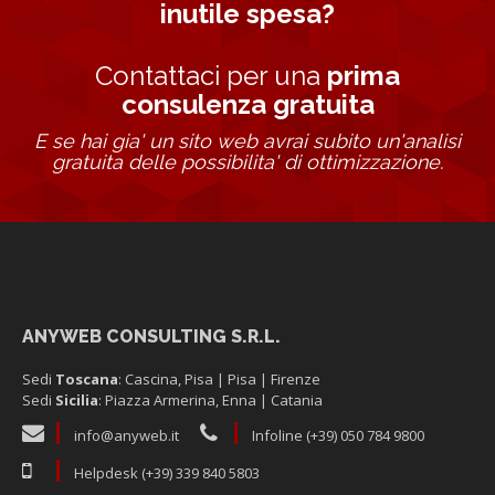
inutile spesa?
Contattaci per una
prima consulenza gratuita
prima consulenza gratuita
E se hai gia' un sito web avrai subito un'analisi
gratuita delle possibilita' di ottimizzazione.
ANYWEB CONSULTING S.R.L.
Sedi
Toscana
: Cascina, Pisa | Pisa | Firenze
Sedi
Sicilia
: Piazza Armerina, Enna | Catania
info@anyweb.it
Infoline (+39) 050 784 9800
Helpdesk (+39) 339 840 5803