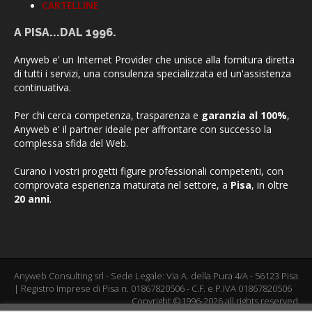
CARTELLINE
A PISA...DAL 1996.
Anyweb e' un Internet Provider che unisce alla fornitura diretta
di tutti i servizi, una consulenza specializzata ed un'assistenza
continuativa.
Per chi cerca competenza, trasparenza e
garanzia al 100%
,
Anyweb e' il partner ideale per affrontare con successo la
complessa sfida del Web.
Curano i vostri progetti figure professionali competenti, con
comprovata esperienza maturata nel settore, a
Pisa
, in oltre
20 anni
.
Anyweb Consulting srl - Sede Legale: Via A. della Pura 4/A - 56123 Pisa
| Registro Imprese di Pisa n. 01867820506 - C.F. e P.IVA 01867820506
Copyright ©1996-2026 all rights reserved