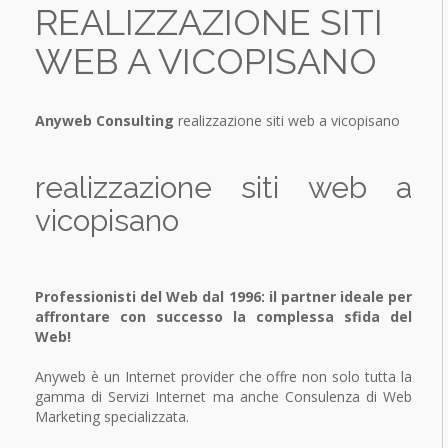
REALIZZAZIONE SITI
Traffic building
Backup multi-canale
SERVIZI
Conversion Analysis
WEB A VICOPISANO
OFFERTE
Comunicazione Aziendale
Comunicazione aziendale
Realizzazione siti Web
DOWNLOAD
Internet Marketing Strategy
Comunicazione & Grafica
Anyweb Consulting
realizzazione siti web a vicopisano
Integration Offline Marketing
Cross Media Marketing
Content optimization
Online Marketing
SEO Search Engine Optimization
Offline Marketing
realizzazione siti web a
Monitoraggio e report
Coordinato aziendale
Soluzioni ALL-IN-ONE
vicopisano
Professionisti del Web dal 1996: il partner ideale per
affrontare con successo la complessa sfida del
Web!
Anyweb è un Internet provider che offre non solo tutta la
gamma di Servizi Internet ma anche Consulenza di Web
Marketing specializzata.