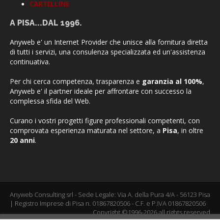
CARTELLINE
A PISA...DAL 1996.
Anyweb e' un Internet Provider che unisce alla fornitura diretta
di tutti i servizi, una consulenza specializzata ed un'assistenza
continuativa.
Per chi cerca competenza, trasparenza e
garanzia al 100%
,
Anyweb e' il partner ideale per affrontare con successo la
complessa sfida del Web.
Curano i vostri progetti figure professionali competenti, con
comprovata esperienza maturata nel settore, a
Pisa
, in oltre
20 anni
.
Anyweb Consulting srl - Sede Legale: Via A. della Pura 4/A - 56123 Pisa
| Registro Imprese di Pisa n. 01867820506 - C.F. e P.IVA 01867820506
Copyright ©1996-2026 all rights reserved