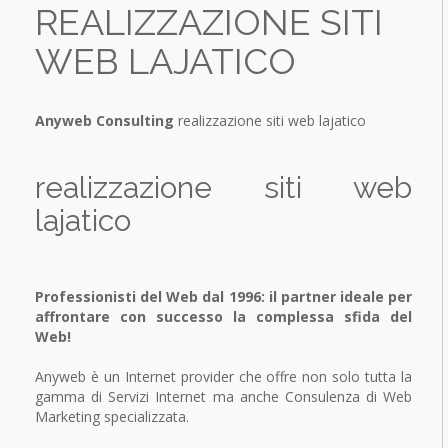
REALIZZAZIONE SITI
Traffic building
Backup multi-canale
SERVIZI
Conversion Analysis
WEB LAJATICO
OFFERTE
Comunicazione Aziendale
Comunicazione aziendale
Realizzazione siti Web
DOWNLOAD
Internet Marketing Strategy
Comunicazione & Grafica
Anyweb Consulting
realizzazione siti web lajatico
Integration Offline Marketing
Cross Media Marketing
Content optimization
Online Marketing
SEO Search Engine Optimization
Offline Marketing
realizzazione siti web
Monitoraggio e report
Coordinato aziendale
Soluzioni ALL-IN-ONE
lajatico
Professionisti del Web dal 1996: il partner ideale per
affrontare con successo la complessa sfida del
Web!
Anyweb è un Internet provider che offre non solo tutta la
gamma di Servizi Internet ma anche Consulenza di Web
Marketing specializzata.