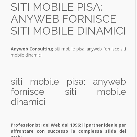
SITI MOBILE PISA:
Traffic building
Backup multi-canale
SERVIZI
Conversion Analysis
ANYWEB FORNISCE
OFFERTE
Comunicazione Aziendale
Comunicazione aziendale
Realizzazione siti Web
SITI MOBILE DINAMICI
DOWNLOAD
Internet Marketing Strategy
Comunicazione & Grafica
Integration Offline Marketing
Cross Media Marketing
Content optimization
Online Marketing
Anyweb Consulting
siti mobile pisa: anyweb fornisce siti
SEO Search Engine Optimization
Offline Marketing
mobile dinamici
Monitoraggio e report
Coordinato aziendale
Soluzioni ALL-IN-ONE
siti mobile pisa: anyweb
fornisce siti mobile
dinamici
Professionisti del Web dal 1996: il partner ideale per
affrontare con successo la complessa sfida del