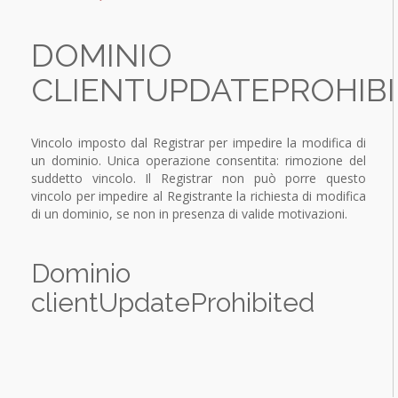
Traffic building
Backup multi-canale
SERVIZI
Conversion Analysis
DOMINIO
OFFERTE
Comunicazione Aziendale
Comunicazione aziendale
Realizzazione siti Web
CLIENTUPDATEPROHIB
DOWNLOAD
Internet Marketing Strategy
Comunicazione & Grafica
Integration Offline Marketing
Cross Media Marketing
Content optimization
Online Marketing
Vincolo imposto dal Registrar per impedire la modifica di
SEO Search Engine Optimization
Offline Marketing
Monitoraggio e report
un dominio. Unica operazione consentita: rimozione del
Coordinato aziendale
suddetto vincolo. Il Registrar non può porre questo
Soluzioni ALL-IN-ONE
vincolo per impedire al Registrante la richiesta di modifica
di un dominio, se non in presenza di valide motivazioni.
Dominio
clientUpdateProhibited